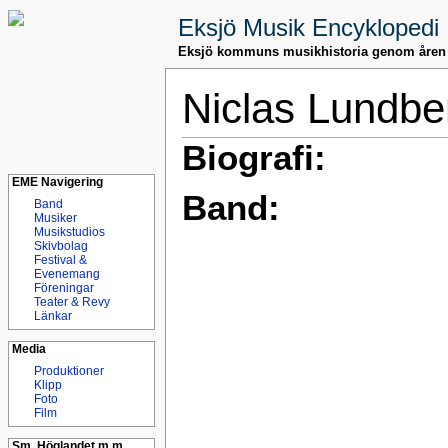
Eksjö Musik Encyklopedi
Eksjö kommuns musikhistoria genom åren
Niclas Lundbe
Biografi:
EME Navigering
Band:
Band
Musiker
Musikstudios
Skivbolag
Festival &
Evenemang
Föreningar
Teater & Revy
Länkar
Media
Produktioner
Klipp
Foto
Film
Sm. Höglandet m.m.