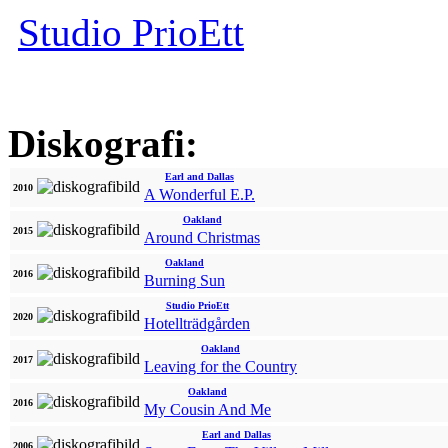
Studio PrioEtt
Diskografi:
Earl and Dallas
2010
A Wonderful E.P.
Oakland
2015
Around Christmas
Oakland
2016
Burning Sun
Studio PrioEtt
2020
Hotellträdgården
Oakland
2017
Leaving for the Country
Oakland
2016
My Cousin And Me
Earl and Dallas
2006