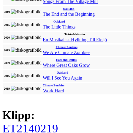
Songs From The Village Mill
Oakland
2019
The End and the Beginning
Oakland
2015
The Little Things
Trästadskänslor
2020
En Musikalisk Hyllning Till Eksjö
Climate Zombies
2019
We Are Climate Zombies
Earl and Dallas
2009
Where Great Oaks Grow
Oakland
2016
Will I See You Again
Climate Zombies
2019
Work Hard
Klipp:
ET2140219