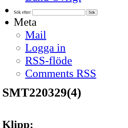
Sök efter:
Meta
Mail
Logga in
RSS-flöde
Comments RSS
SMT220329(4)
Klipp: