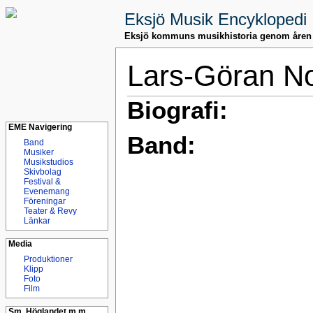
Eksjö Musik Encyklopedi
Eksjö kommuns musikhistoria genom åren
Lars-Göran N
Biografi:
EME Navigering
Band:
Band
Musiker
Musikstudios
Skivbolag
Festival &
Evenemang
Föreningar
Teater & Revy
Länkar
Media
Produktioner
Klipp
Foto
Film
Sm. Höglandet m.m.