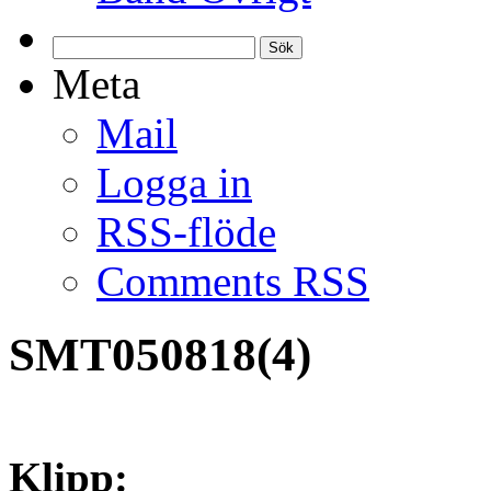
Sök
efter:
Meta
Mail
Logga in
RSS-flöde
Comments RSS
SMT050818(4)
Klipp: