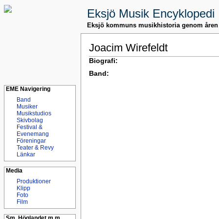
Eksjö Musik Encyklopedi
Eksjö kommuns musikhistoria genom åren
Joacim Wirefeldt
Biografi:
Band:
EME Navigering
Band
Musiker
Musikstudios
Skivbolag
Festival &
Evenemang
Föreningar
Teater & Revy
Länkar
Media
Produktioner
Klipp
Foto
Film
Sm. Höglandet m.m.