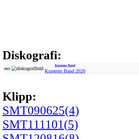
Diskografi:
Kungens Band
2021
Kungens Band 2020
Klipp:
SMT090625(4)
SMT111101(5)
SMT120816(8)