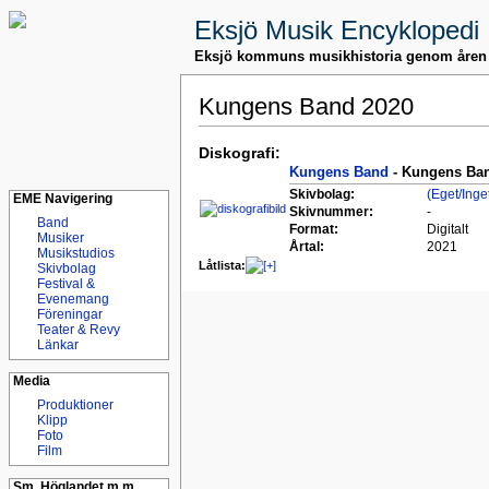
Eksjö Musik Encyklopedi
Eksjö kommuns musikhistoria genom åren
Kungens Band 2020
Diskografi:
Kungens Band
- Kungens Ba
Skivbolag:
(Eget/Inge
EME Navigering
Skivnummer:
-
Band
Format:
Digitalt
Musiker
Årtal:
2021
Musikstudios
Låtlista:
Skivbolag
Festival &
Evenemang
Föreningar
Teater & Revy
Länkar
Media
Produktioner
Klipp
Foto
Film
Sm. Höglandet m.m.