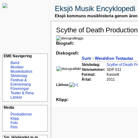
Eksjö Musik Encyklopedi
Eksjö kommuns musikhistoria genom åren
Scythe of Death Production
Biografi:
Diskografi:
EME Navigering
Surtr
-
Weraldion Testautaz
Band
Skivbolag:
Scythe of Death P
Musiker
Skivnummer:
SDP 011
Musikstudios
Format:
Kassett
Skivbolag
Årtal:
2011
Festival &
Evenemang
Låtlista:
Föreningar
Teater & Revy
Länkar
Klipp:
Media
Produktioner
Klipp
Foto
Film
Sm. Höglandet m.m.