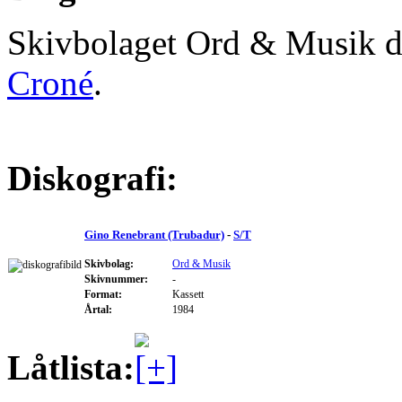
Skivbolaget Ord & Musik d
Croné
.
Diskografi:
Gino Renebrant (Trubadur)
-
S/T
Skivbolag:
Ord & Musik
Skivnummer:
-
Format:
Kassett
Årtal:
1984
Låtlista: