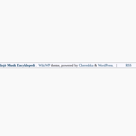
ksjö Musik Encyklopedi
.
WikiWP
theme, powe
red
by
Chereshka
&
WordPress
. |
RSS