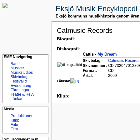
Eksjö Musik Encyklopedi
Eksjö kommuns musikhistoria genom åren
Catmusic Records
Biografi:
Diskografi:
Cattis -
My Dream
EME Navigering
Skivbolag:
Catmusic Records
Band
Skivnummer:
CD 73204701280
Musiker
Format:
CD
Musikstudios
Årtal:
2009
Skivbolag
Låtlista:
Festival &
Evenemang
Föreningar
Teater & Revy
Klipp:
Länkar
Media
Produktioner
Klipp
Foto
Film
Sm. Höglandet m.m.