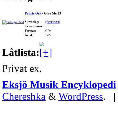
Pejnäs Ork
- Give Me 13
Skivbolag:
(Eget/Inget)
Skivnummer:
-
Format:
CDr
Årtal:
19??
Låtlista:
Privat ex.
Eksjö Musik Encyklopedi
Chereshka
&
WordPress
. 