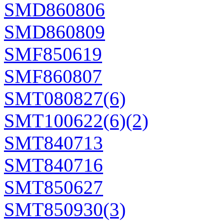
SMD860806
SMD860809
SMF850619
SMF860807
SMT080827(6)
SMT100622(6)(2)
SMT840713
SMT840716
SMT850627
SMT850930(3)