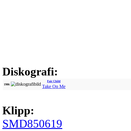
Diskografi:
Fair Child
1986
Take On Me
Klipp:
SMD850619