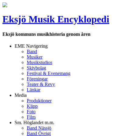
Eksjö Musik Encyklopedi
Eksjö kommuns musikhistoria genom åren
EME Navigering
Band
Musiker
Musikstudios
Skivbolag
Festival & Evenemang
Föreningar
Teater & Revy
Länkar
Media
Produktioner
Klipp
Foto
Film
Sm. Höglandet m.m.
Band Nässjö
Band Övrigt