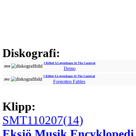
Diskografi:
I Killed A Leprechaun At The Carnival
2010
Demo
I Killed A Leprechaun At The Carnival
2011
Forgotten Fables
Klipp:
SMT110207(14)
Eksjö Musik Encyklopedi