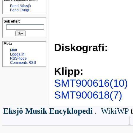
Band Nässjö
Band Övrigt
Sök efter:
Meta
Diskografi:
Mail
Logga in
RSS-flöde
Comments RSS
Klipp:
SMT900616(10)
SMT900618(7)
Eksjö Musik Encyklopedi
.
WikiWP
t