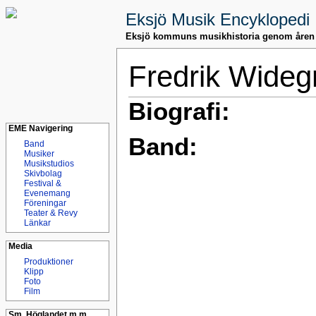
Eksjö Musik Encyklopedi
Eksjö kommuns musikhistoria genom åren
Fredrik Wideg
Biografi:
EME Navigering
Band:
Band
Musiker
Musikstudios
Skivbolag
Festival &
Evenemang
Föreningar
Teater & Revy
Länkar
Media
Produktioner
Klipp
Foto
Film
Sm. Höglandet m.m.