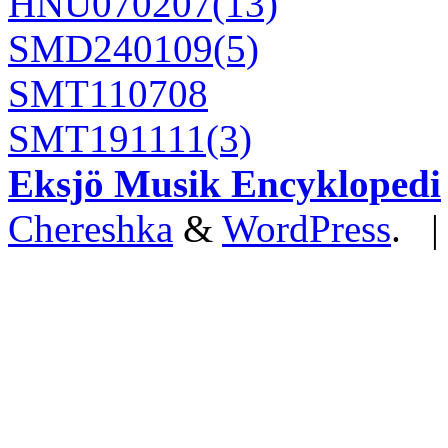
HNU070207(13)
SMD240109(5)
SMT110708
SMT191111(3)
Eksjö Musik Encyklopedi
Chereshka
&
WordPress
. 