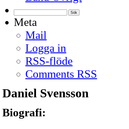
Sök
efter:
Meta
Mail
Logga in
RSS-flöde
Comments RSS
Daniel Svensson
Biografi: