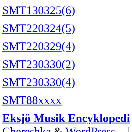
SMT130325(6)
SMT220324(5)
SMT220329(4)
SMT230330(2)
SMT230330(4)
SMT88xxxx
Eksjö Musik Encyklopedi
Chereshka
&
WordPress
. 