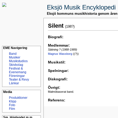
Eksjö Musik Encyklopedi
Eksjö kommuns musikhistoria genom åren
Silent
(198?)
Biografi:
Medlemmar:
EME Navigering
Sättning ? (1988-1989)
Band
Magnus Wassborg
((?))
Musiker
Musikstudios
Musikstil:
Skivbolag
Festival &
Spelningar:
Evenemang
Föreningar
Diskografi:
Teater & Revy
Länkar
Övrigt:
Malmöbaserat band.
Media
Produktioner
Referens:
Klipp
Foto
Film
Sm. Höglandet m.m.