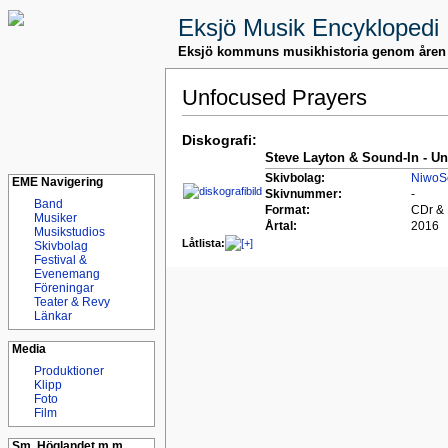
Eksjö Musik Encyklopedi
Eksjö kommuns musikhistoria genom åren
Unfocused Prayers
Diskografi:
Steve Layton & Sound-In - U
Skivbolag:
NiwoS
EME Navigering
Skivnummer:
-
Band
Format:
CDr & D
Musiker
Årtal:
2016
Musikstudios
Låtlista:
Skivbolag
Festival &
Evenemang
Föreningar
Teater & Revy
Länkar
Media
Produktioner
Klipp
Foto
Film
Sm. Höglandet m.m.