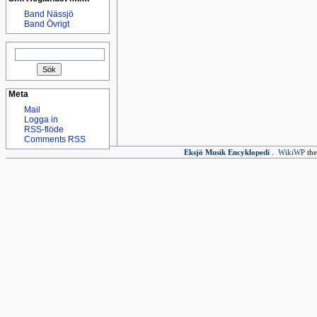
Band Nässjö
Band Övrigt
Sök
efter:
Meta
Mail
Logga in
RSS-flöde
Comments RSS
Eksjö Musik Encyklopedi
.
WikiWP
the