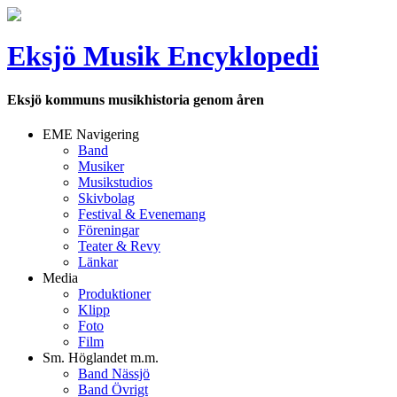
Eksjö Musik Encyklopedi
Eksjö kommuns musikhistoria genom åren
EME Navigering
Band
Musiker
Musikstudios
Skivbolag
Festival & Evenemang
Föreningar
Teater & Revy
Länkar
Media
Produktioner
Klipp
Foto
Film
Sm. Höglandet m.m.
Band Nässjö
Band Övrigt