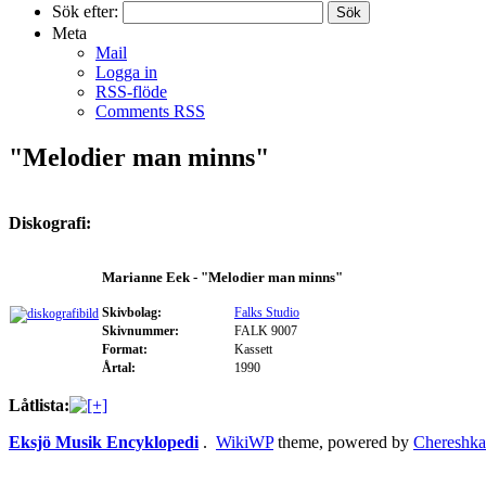
Sök efter:
Meta
Mail
Logga in
RSS-flöde
Comments RSS
"Melodier man minns"
Diskografi:
Marianne Eek - "Melodier man minns"
Skivbolag:
Falks Studio
Skivnummer:
FALK 9007
Format:
Kassett
Årtal:
1990
Låtlista:
Eksjö Musik Encyklopedi
.
WikiWP
theme, powe
red
by
Chereshka