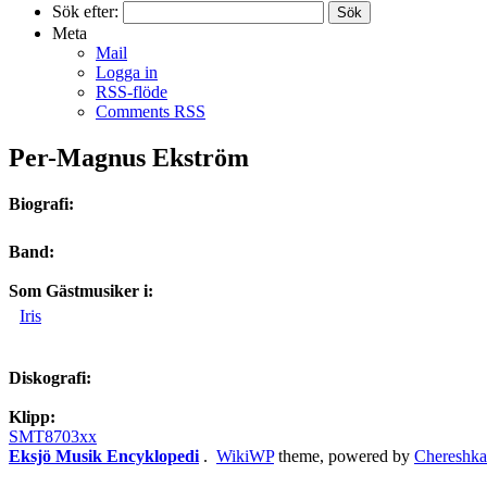
Sök efter:
Meta
Mail
Logga in
RSS-flöde
Comments RSS
Per-Magnus Ekström
Biografi:
Band:
Som Gästmusiker i:
Iris
Diskografi:
Klipp:
SMT8703xx
Eksjö Musik Encyklopedi
.
WikiWP
theme, powe
red
by
Chereshka