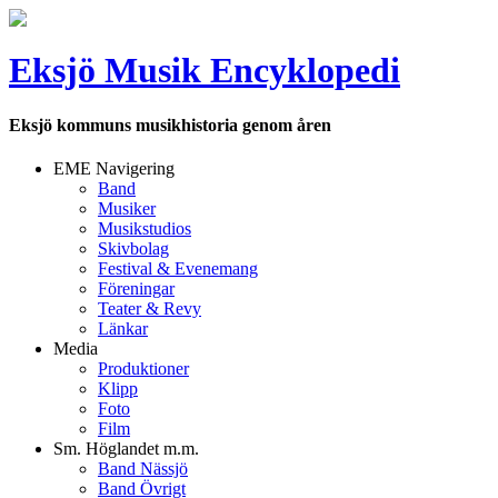
Eksjö Musik Encyklopedi
Eksjö kommuns musikhistoria genom åren
EME Navigering
Band
Musiker
Musikstudios
Skivbolag
Festival & Evenemang
Föreningar
Teater & Revy
Länkar
Media
Produktioner
Klipp
Foto
Film
Sm. Höglandet m.m.
Band Nässjö
Band Övrigt