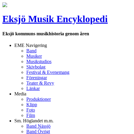
Eksjö Musik Encyklopedi
Eksjö kommuns musikhistoria genom åren
EME Navigering
Band
Musiker
Musikstudios
Skivbolag
Festival & Evenemang
Föreningar
Teater & Revy
Länkar
Media
Produktioner
Klipp
Foto
Film
Sm. Höglandet m.m.
Band Nässjö
Band Övrigt