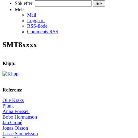
Sök efter:
Meta
Mail
Logga in
RSS-flöde
Comments RSS
SMT8xxxx
Klipp:
Referens:
Olle Kräks
Pjunk
Anna Forssell
Bobo Hermanson
Jan Croné
Jonas Olsson
Lasse Samuelsson