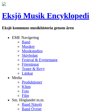
Eksjö Musik Encyklopedi
Eksjö kommuns musikhistoria genom åren
EME Navigering
Band
Musiker
Musikstudios
Skivbolag
Festival & Evenemang
Föreningar
Teater & Revy
Länkar
Media
Produktioner
Klipp
Foto
Film
Sm. Höglandet m.m.
Band Nässjö
Band Övrigt