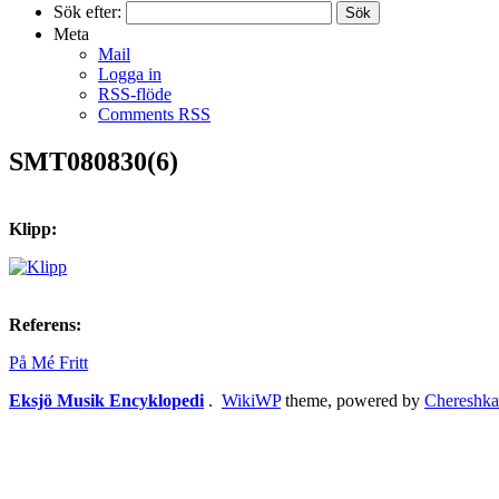
Sök efter:
Meta
Mail
Logga in
RSS-flöde
Comments RSS
SMT080830(6)
Klipp:
Referens:
På Mé Fritt
Eksjö Musik Encyklopedi
.
WikiWP
theme, powe
red
by
Chereshka