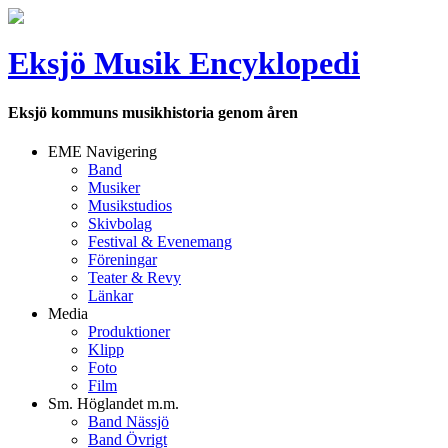
Eksjö Musik Encyklopedi
Eksjö kommuns musikhistoria genom åren
EME Navigering
Band
Musiker
Musikstudios
Skivbolag
Festival & Evenemang
Föreningar
Teater & Revy
Länkar
Media
Produktioner
Klipp
Foto
Film
Sm. Höglandet m.m.
Band Nässjö
Band Övrigt