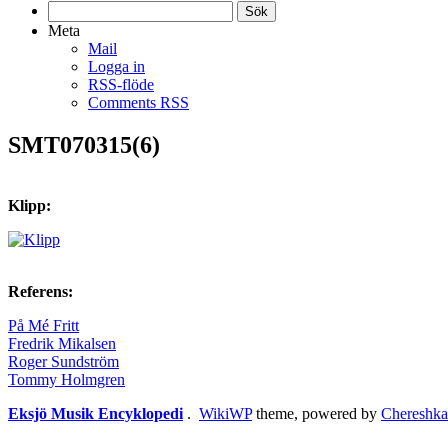
Sök
efter:
Meta
Mail
Logga in
RSS-flöde
Comments RSS
SMT070315(6)
Klipp:
Referens:
På Mé Fritt
Fredrik Mikalsen
Roger Sundström
Tommy Holmgren
Eksjö Musik Encyklopedi
.
WikiWP
theme, powe
red
by
Chereshka