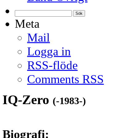
Sök
efter:
Meta
Mail
Logga in
RSS-flöde
Comments RSS
IQ-Zero
(-1983-)
Biografi: