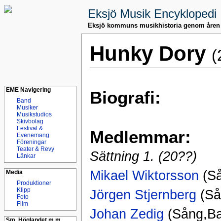
Eksjö Musik Encyklopedi
Eksjö kommuns musikhistoria genom åren
Hunky Dory
(
EME Navigering
Biografi:
Band
Musiker
Musikstudios
Skivbolag
Festival &
Medlemmar:
Evenemang
Föreningar
Teater & Revy
Sättning 1. (20??)
Länkar
Mikael Wiktorsson
(Så
Media
Produktioner
Klipp
Jörgen Stjernberg
(Så
Foto
Film
Johan Zedig
(Sång,B
Sm. Höglandet m.m.