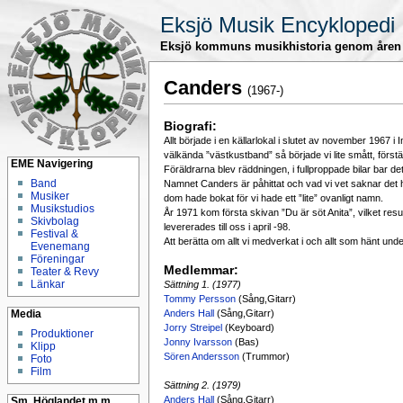
Eksjö Musik Encyklopedi
Eksjö kommuns musikhistoria genom åren
Canders
(1967-)
Biografi:
Allt började i en källarlokal i slutet av november 1967
välkända ”västkustband” så började vi lite smått, först
EME Navigering
Föräldrarna blev räddningen, i fullproppade bilar bar det
Band
Namnet Canders är påhittat och vad vi vet saknar det he
Musiker
dom hade bokat för vi hade ett ”lite” ovanligt namn.
Musikstudios
År 1971 kom första skivan ”Du är söt Anita”, vilket res
Skivbolag
levererades till oss i april -98.
Festival &
Att berätta om allt vi medverkat i och allt som hänt unde
Evenemang
Föreningar
Medlemmar:
Teater & Revy
Länkar
Sättning 1. (1977)
Tommy Persson
(Sång,Gitarr)
Anders Hall
(Sång,Gitarr)
Media
Jorry Streipel
(Keyboard)
Produktioner
Jonny Ivarsson
(Bas)
Klipp
Sören Andersson
(Trummor)
Foto
Film
Sättning 2. (1979)
Anders Hall
(Sång,Gitarr)
Sm. Höglandet m.m.