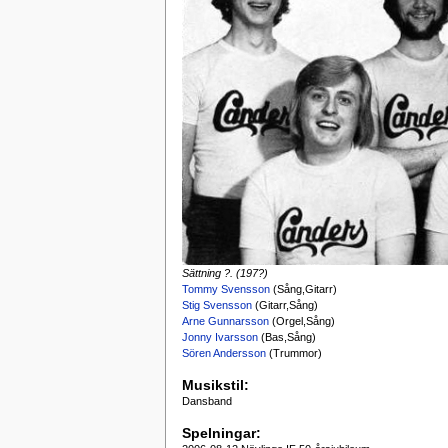
Sättning ?. (197?)
Tommy Svensson
(Sång,Gitarr)
Stig Svensson
(Gitarr,Sång)
Arne Gunnarsson
(Orgel,Sång)
Jonny Ivarsson
(Bas,Sång)
Sören Andersson
(Trummor)
Musikstil:
Dansband
Spelningar: