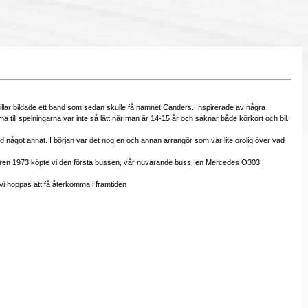
 killar bildade ett band som sedan skulle få namnet Canders. Inspirerade av några
 till spelningarna var inte så lätt när man är 14-15 år och saknar både körkort och bil.
ed något annat. I början var det nog en och annan arrangör som var lite orolig över vad
 Sommaren 1973 köpte vi den första bussen, vår nuvarande buss, en Mercedes O303,
å vi hoppas att få återkomma i framtiden