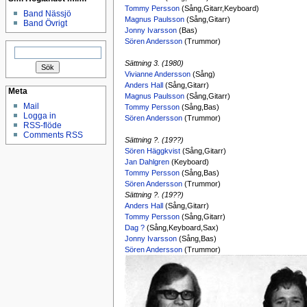
Tommy Persson
(Sång,Gitarr,Keyboard)
Band Nässjö
Magnus Paulsson
(Sång,Gitarr)
Band Övrigt
Jonny Ivarsson
(Bas)
Sören Andersson
(Trummor)
Sök
efter:
Sättning 3. (1980)
Vivianne Andersson
(Sång)
Anders Hall
(Sång,Gitarr)
Meta
Magnus Paulsson
(Sång,Gitarr)
Mail
Tommy Persson
(Sång,Bas)
Logga in
Sören Andersson
(Trummor)
RSS-flöde
Comments RSS
Sättning ?. (19??)
Sören Häggkvist
(Sång,Gitarr)
Jan Dahlgren
(Keyboard)
Tommy Persson
(Sång,Bas)
Sören Andersson
(Trummor)
Sättning ?. (19??)
Anders Hall
(Sång,Gitarr)
Tommy Persson
(Sång,Gitarr)
Dag ?
(Sång,Keyboard,Sax)
Jonny Ivarsson
(Sång,Bas)
Sören Andersson
(Trummor)