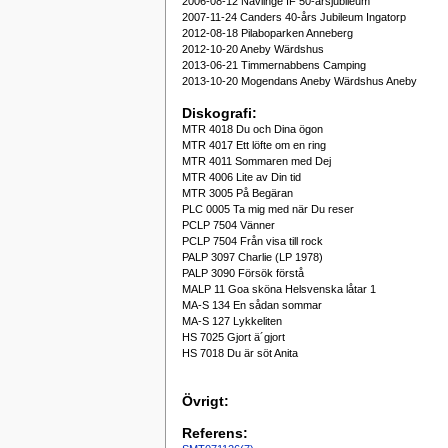
2006-08-12 Nävlinge IF 50-årsjubileum
2007-11-24 Canders 40-års Jubileum Ingatorp
2012-08-18 Pilaboparken Anneberg
2012-10-20 Aneby Wärdshus
2013-06-21 Timmernabbens Camping
2013-10-20 Mogendans Aneby Wärdshus Aneby
Diskografi:
MTR 4018 Du och Dina ögon
MTR 4017 Ett löfte om en ring
MTR 4011 Sommaren med Dej
MTR 4006 Lite av Din tid
MTR 3005 På Begäran
PLC 0005 Ta mig med när Du reser
PCLP 7504 Vänner
PCLP 7504 Från visa till rock
PALP 3097 Charlie (LP 1978)
PALP 3090 Försök förstå
MALP 11 Goa sköna Helsvenska låtar 1
MA-S 134 En sådan sommar
MA-S 127 Lykkeliten
HS 7025 Gjort ä´gjort
HS 7018 Du är söt Anita
Övrigt:
Referens: